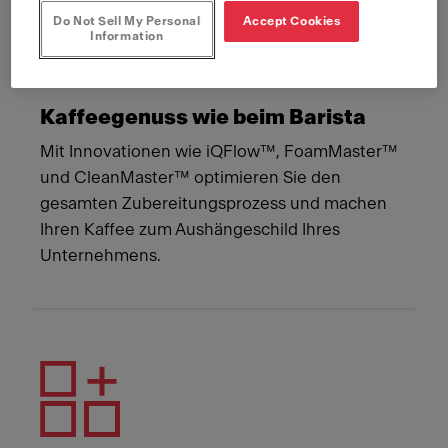
Do Not Sell My Personal
Accept Cookies
Information
Kaffeegenuss wie beim Barista
Mit Innovationen wie iQFlow™, FoamMaster™
und CleanMaster™ optimieren Sie den
gesamten Zubereitungsprozess und machen
Ihren Kaffee zum Aushängeschild Ihres
Unternehmens.